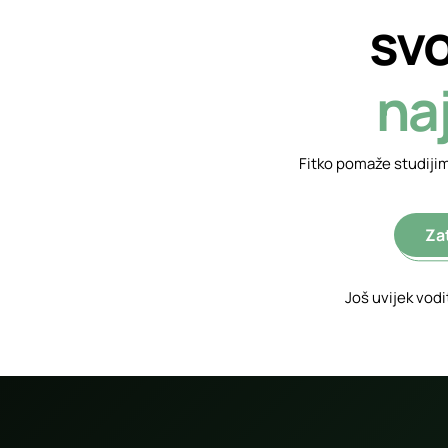
svo
naj
Fitko pomaže studijima
Za
Još uvijek vodi