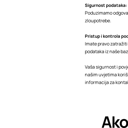
Sigurnost podataka:
Poduzimamo odgovara
zloupotrebe.
Pristup i kontrola po
Imate pravo zatražit
podataka iz naše baze 
Vaša sigurnost i povj
našim uvjetima koriš
informacija za kontak
Ako