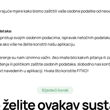
juće mjere kako bismo zaštitili vaše osobne podatke od neovl
dataka:
i pristup svojim osobnim podacima, ispravak netočnih podataka 
ako više ne želite koristiti našu aplikaciju.
erenje su nam iznimno važni. Ako imate bilo kakvih pitanja ili za
tenja ili politikom zaštite osobnih podataka, slobodno nas kon
t navedenih u aplikaciji. Hvala što koristite FITKO!
Sljedeći korak
 želite ovakav sust