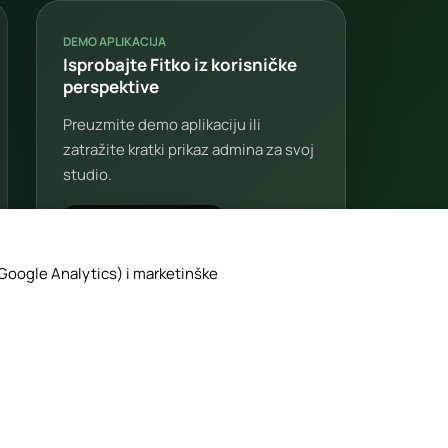
DEMO APLIKACIJA
Isprobajte Fitko iz korisničke
perspektive
Preuzmite demo aplikaciju ili
zatražite kratki prikaz admina za svoj
studio.
(Google Analytics) i marketinške
Zatraži demo