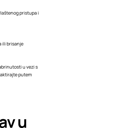
aštenog pristupa i
ili brisanje
brinutosti u vezi s
taktirajte putem
av u