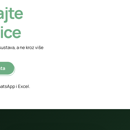
jte
nice
sustava, a ne kroz više
ata
atsApp i Excel
.