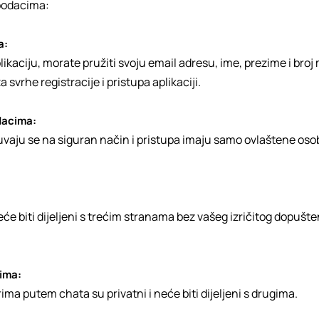
podacima:
a:
plikaciju, morate pružiti svoju email adresu, ime, prezime i broj
a svrhe registracije i pristupa aplikaciji.
dacima:
uvaju se na siguran način i pristupa imaju samo ovlaštene osob
će biti dijeljeni s trećim stranama bez vašeg izričitog dopušten
ima:
rima putem chata su privatni i neće biti dijeljeni s drugima.