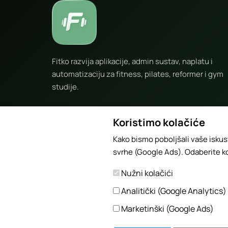
Fitko razvija aplikacije, admin sustav, naplatu i
automatizaciju za fitness, pilates, reformer i gym
studije.
info@fitko.app
Koristimo kolačiće
+385 91 3375 047
Kako bismo poboljšali vaše iskus
svrhe (Google Ads). Odaberite ko
Nužni kolačići
Analitički (Google Analytics)
Marketinški (Google Ads)