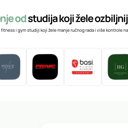
nje od
studija koji žele ozbiljni
r, fitness i gym studiji koji žele manje ručnog rada i više kontro