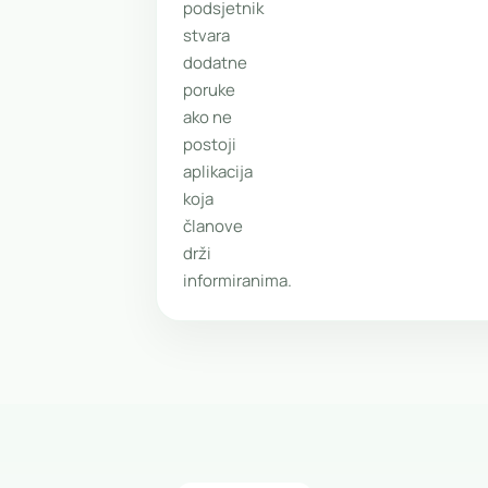
podsjetnik
stvara
dodatne
poruke
ako ne
postoji
aplikacija
koja
članove
drži
informiranima.