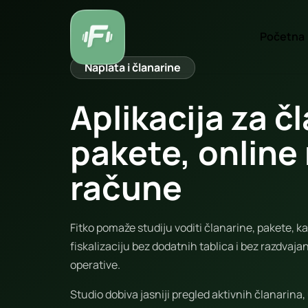
Početna
Naplata i članarine
Aplikacija za č
pakete, online 
račune
Fitko pomaže studiju voditi članarine, pakete, k
fiskalizaciju bez dodatnih tablica i bez razdvaja
operative.
Studio dobiva jasniji pregled aktivnih članarina,