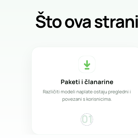
Što ova stran
Paketi i članarine
Različiti modeli naplate ostaju pregledni i
povezani s korisnicima.
01