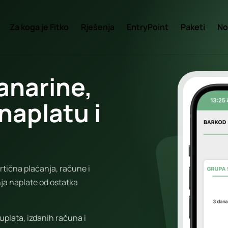
Za koga je Fitko
Rješenja
EntryPoint
Paketi
No
lanarine,
naplatu i
artična plaćanja, račune i
nja naplate od ostatka
 uplata, izdanih računa i