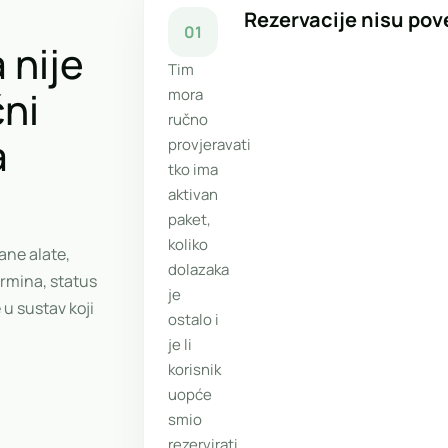
Rezervacije nisu po
01
 nije
Tim
čni
mora
ručno
a
provjeravati
tko ima
aktivan
paket,
koliko
ane alate,
dolazaka
ermina, status
je
 u sustav koji
ostalo i
je li
korisnik
uopće
smio
rezervirati