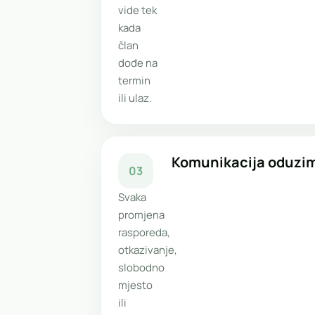
vide tek
kada
član
dođe na
termin
ili ulaz.
Komunikacija oduzim
03
Svaka
promjena
rasporeda,
otkazivanje,
slobodno
mjesto
ili