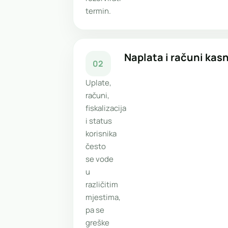
termin.
Naplata i računi kas
02
Uplate,
računi,
fiskalizacija
i status
korisnika
često
se vode
u
različitim
mjestima,
pa se
greške