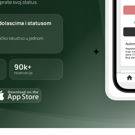
 prate svoj status.
dolascima i statusom
ničko iskustvo u jednom
90k+
rezervacija