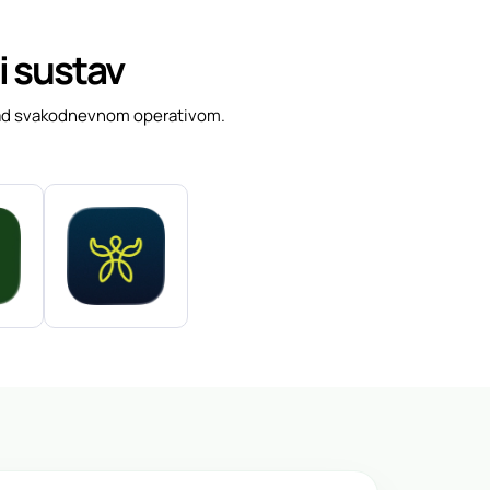
ji sustav
le nad svakodnevnom operativom.