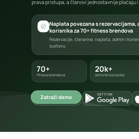
prava pristupa, a članovi jednostavnije plaćaju i
Naplata povezana s rezervacijama, 
korisnika za 70+ fitness brendova
Rezervacije, članarine, naplata, admin i koris
sustavu.
70+
20k+
fitness brendova
aktivnih korisnika
Zatraži demo