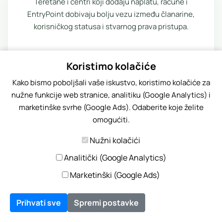
Teretane i centri koji dodaju naplatu, račune i
EntryPoint dobivaju bolju vezu između članarine,
korisničkog statusa i stvarnog prava pristupa.
Koristimo kolačiće
Operativni moduli
Kako bismo poboljšali vaše iskustvo, koristimo kolačiće za
Naplata, fiskalizacija i kontrola pristupa
nužne funkcije web stranice, analitiku (Google Analytics) i
marketinške svrhe (Google Ads). Odaberite koje želite
omogućiti.
Nužni kolačići
Analitički (Google Analytics)
Povezane stranice
Marketinški (Google Ads)
Ako vam je relevantna ova
tema,
pogledajte i ove Fitko
Prihvati sve
Spremi postavke
stranice