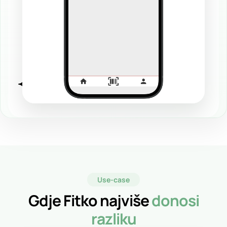
Use-case
Gdje Fitko najviše
donosi
razliku