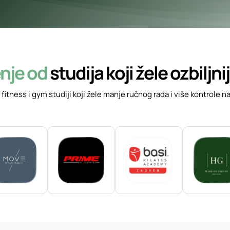
nje od
studija koji žele ozbiljni
r, fitness i gym studiji koji žele manje ručnog rada i više kontro