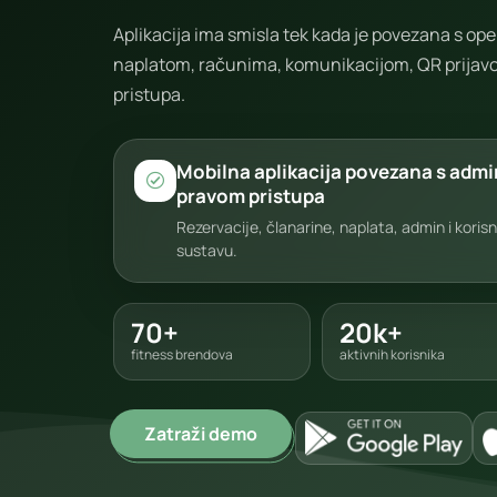
Aplikacija ima smisla tek kada je povezana s op
naplatom, računima, komunikacijom, QR prijavo
pristupa.
Mobilna aplikacija povezana s adm
pravom pristupa
Rezervacije, članarine, naplata, admin i koris
sustavu.
70+
20k+
fitness brendova
aktivnih korisnika
Zatraži demo