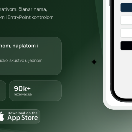
erativom: članarinama,
m i EntryPoint kontrolom
inom, naplatom i
ničko iskustvo u jednom
90k+
rezervacija