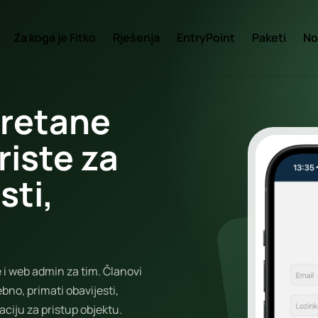
Za koga je Fitko
Rješenja
EntryPoint
Paketi
No
eretane
riste za
sti,
e i web admin za tim. Članovi
ebno, primati obavijesti,
kaciju za pristup objektu.