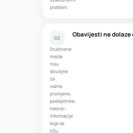
problem.
Obavijesti ne dolaze
02
Društvene
mreže
nisu
dovoljne
za
važne
promjene,
podsjetnike,
rokove i
informacije
koje se
tiču