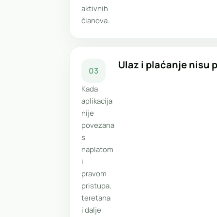
aktivnih
članova.
Ulaz i plaćanje nisu 
03
Kada
aplikacija
nije
povezana
s
naplatom
i
pravom
pristupa,
teretana
i dalje