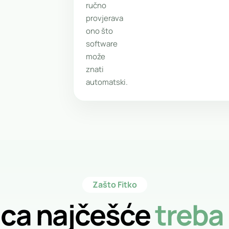
ručno
provjerava
ono što
software
može
znati
automatski.
Zašto Fitko
ica najčešće
treba 