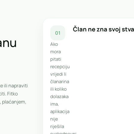
Član ne zna svoj stva
01
tanu
Ako
mora
pitati
recepciju
vrijedi li
članarina
 ili napraviti
ili koliko
ti. Fitko
dolazaka
, plaćanjem,
ima,
aplikacija
nije
riješila
svakodnevni