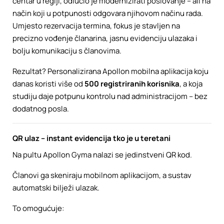
centar u regiji, odlučio je modernizirati poslovanje – ali na
način koji u potpunosti odgovara njihovom načinu rada.
Umjesto rezervacija termina, fokus je stavljen na
precizno vođenje članarina, jasnu evidenciju ulazaka i
bolju komunikaciju s članovima.
Rezultat? Personalizirana Apollon mobilna aplikacija koju
danas koristi više od
500 registriranih korisnika
, a koja
studiju daje potpunu kontrolu nad administracijom – bez
dodatnog posla.
QR ulaz – instant evidencija tko je u teretani
Na pultu Apollon Gyma nalazi se jedinstveni QR kod.
Članovi ga skeniraju mobilnom aplikacijom, a sustav
automatski bilježi ulazak.
To omogućuje: